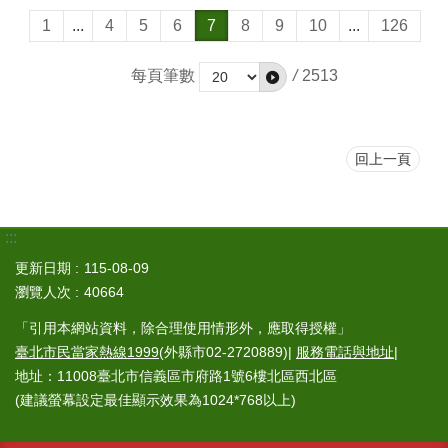
1
...
4
5
6
7
8
9
10
...
126
每頁筆數
/
2513
回上一頁
:::
更新日期
115-08-09
瀏覽人次
40664
「引用本網站資料，除合理使用情形外，應取得授權」
臺北市民當家熱線1999
(外縣市02-2720889)|
服務電話與地址
|
地址：11008臺北市信義區市府路1號6樓北區西北區
(建議螢幕設定最佳顯示效果為1024*768以上)