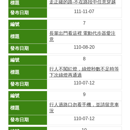
走正確的路-不在路段中任意穿越
111-11-07
7
長輩出門看這裡 電動代步器愛注
意
110-08-20
8
行人不闖紅燈，綠燈秒數不足時等
下次綠燈再通過
110-07-12
9
行人過路口勿看手機，並請留意車
況
110-07-12