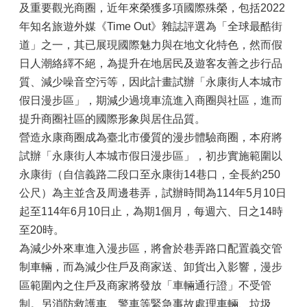
及重要觀光商圈，近年來榮獲多項國際殊榮，包括2022
年知名旅遊外媒《Time Out》雜誌評選為「全球最酷街
道」之一，其已展現國際魅力與在地文化特色，然而假
日人潮絡繹不絕，為提升在地居民及遊客友善之步行品
質、減少噪音空污等，因此計畫試辦「永康街人本城市
假日漫步區」，期減少過境車流進入商圈與社區，進而
提升商圈社區的國際形象與居住品質。
營造永康商圈成為臺北市優質的漫步體驗商圈，本府將
試辦「永康街人本城市假日漫步區」，初步實施範圍以
永康街（自信義路二段口至永康街14巷口，全長約250
公尺）為主並含及周邊巷弄，試辦時間為114年5月10日
起至114年6月10日止，為期1個月，每週六、日之14時
至20時。
為減少外來車進入漫步區，將會於巷弄路口配置義交管
制車輛，而為減少住戶及商家送、卸貨出入影響，漫步
區範圍內之住戶及商家將發放「車輛通行證」不受管
制。另消防救護車、警車等緊急事故處理車輛、垃圾