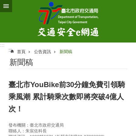
跳到主要內容區塊
:::
:::
首頁
公告資訊
新聞稿
新聞稿
臺北市YouBike前30分鐘免費引領騎
乘風潮 累計騎乘次數即將突破4億人
次！
發布機關：臺北市政府交通局
聯絡人：朱宸佐科長