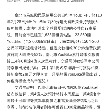
聯絡資訊：1999轉6871 (外縣市請撥02-27208889)
臺北市為鼓勵民眾使用公共自行車YouBike，於113
年2月28日推出YouBike前30分鐘免費政策並持續擴大
服務規模，成功打造出全球最受歡迎的公共自行車系
統。目前全市已建置1,633個租賃站點、23,860輛
YouBike（含2,000輛電輔車），民眾約步行150至200
公尺即可到達租賃站點，租借次數相較30分鐘免費政策
實施前大幅成長53%，臺北市YouBike累計騎乘次數將
於114年8月達4億人次里程碑，交通局與微笑單車公司
特別推出紀念活動，其中第4億名幸運騎士可獲得相當
於新臺幣2萬元之即享券，只要騎乘YouBike通勤出遊，
你也有機會成為幸運兒！
交通局說明，以臺北市每日平均約20萬YouBike租
借次數估算，第4億人次預計將於本周產生，第4億名幸
運騎士可獲得微笑單車提供之相當於新臺幣2萬元之即
享券，前後5名使用者則各可獲得1,000元商品禮券，微