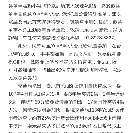
笑單車活動小組將於累計騎乘人次達4億後，將於微笑
單車官網及YouBike大台北粉絲團公告得獎名單，並以
電話及簡訊方式聯繫得獎者，微笑單車特別提醒，微笑
單車不會主動致電要求匯款，敬請民眾提高警覺，謹防
詐騙，有任何問題請撥打客服專線：02-8978-8822。
此外，民眾可至YouBike大台北粉絲團參加「在台
北騎YouBike，事事都如億」的貼文活動，只要觀看慶
祝GIF檔，截圖並上傳於指定貼文留言處，並tag朋友，
即可參加抽獎，將抽出40位幸運兒贈送咖啡禮盒，歡迎
民眾踴躍參加！
交通局指出，臺北市YouBike使用量快速成長，從
107年4月達成1億人次後，約3年半突破2億、2年半達到
3億，伴隨前30分鐘免費優惠的刺激，17個月便突破4億
人次，累積速度明顯加快，根據交通局113年YouBike使
用者調查，約有25%使用者會因使用YouBike減少汽機
車使用，顯示越來越多民眾將YouBike作為日常代步工