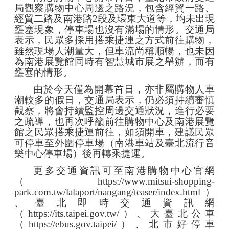
局觀察購物中心周邊之路況，包含經貿一路、
經貿二路及南港路
2
段及環東大道等，均未出現
壅塞現象，停車場也沒有滿場的情形。交通局
表示，民眾多採用搭乘捷運之方式前往購物，
雖然現場人潮量大，但車流尚稱順暢，也未因
為南港展覽館同時有智慧城市展之舉辦，而有
壅塞的情形。
由於今天僅為開幕首日，亦非屬購物人車
潮較多的假日，交通局表示，仍必須持續審慎
觀察，將會持續監控周邊交通狀況，進行必要
之疏導，也再次呼籲前往購物中心及南港展覽
館之民眾搭乘捷運前往，如須開車，建議民眾
可停車至外圍停車場（南港車站及臺北流行音
樂中心停車場）後再轉乘捷運。
更多交通資訊可至南港購物中心官網
（
https://www.mitsui-shopping-
park.com.tw/lalaport/nangang/teaser/index.html
）
、臺北即時交通資訊網
（
https://its.taipei.gov.tw/
）、大臺北公車
（
https://ebus.gov.taipei/
）、北市好停車