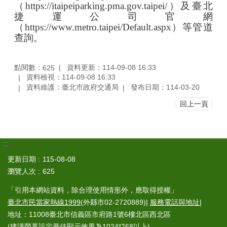
（
https://itaipeiparking.pma.gov.taipei/
）及臺北
捷運公司官網
（
https://www.metro.taipei/Default.aspx
）等管道
查詢。
點閱數：
資料更新：114-09-08 16:33
625
資料檢視：114-09-08 16:33
資料維護：臺北市政府交通局
發布日期：114-03-20
回上一頁
:::
更新日期
115-08-08
瀏覽人次
625
「引用本網站資料，除合理使用情形外，應取得授權」
臺北市民當家熱線1999
(外縣市02-2720889)|
服務電話與地址
|
地址：11008臺北市信義區市府路1號6樓北區西北區
(建議螢幕設定最佳顯示效果為1024*768以上)