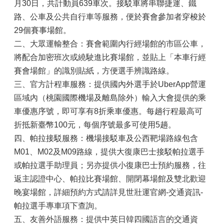
月30日，共計動員639車次。接駁車將串聯捷運、鐵
路、公車及公共自行車等服務，便於賽會參加者穿梭於
29個賽事場館。
二、大眾運輸整合：賽會範圍內行經場館的市區公車，
將配合加密班次或繞駛進比賽場館，並貼上「本車行經
賽會場館」的識別貼紙，方便選手辨識路線。
三、官方計程車服務：提供國內外選手於UberApp營運
區域內（桃園國際機場及離島除外）輸入大會提供的乘
車優惠序號，即可享有8折乘車優惠。每趟行程最高可
折抵新臺幣100元，每個序號最多可使用5趟。
四、帕拉接駁服務：機場接駁車及公西靶場路線包含
M01、M02及M09路線，提供大復康巴士接駁帕拉選手
或帕拉選手助理員；另亦提供小復康巴士預約服務，往
返主認證中心、帕拉比賽場館、開閉幕場館及雙北歡迎
晚宴場館，詳細預約方式請詳見世壯運官網-交通資訊-
帕拉選手專車項下查詢。
五、友善外語服務：提供中英日韓四國語言的交通資