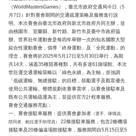
（WorldMastersGames），臺北市政府交通局今日（5
月7日）針對賽會期間的交通疏運策略及服務進行說
明。本次賽會由臺北市政府與新北市政府共同主辦，並
由桃園市、宜蘭縣、新竹縣、新竹市及臺中市政府協
辦。世界壯年運動會是每四年舉辦一次的知名國際大型
綜合性運動賽會，倡導「終身運動」及「全民運動」的
理念，賽會將於2025年5月17日至5月30日舉行，為期
共14天，涵蓋35種競賽種類，共有多達61個場館。本次
世壯運交通運輸策略以「綠色永續」為主軸，並強調
「低碳運輸、無縫接駁」的目標，鼓勵選手及觀眾優先
使用公共運輸。整體規劃依賽事需求，以賽會接駁車及
既有公共運輸疏運為主，並提供官方計程車服務。
賽會交通服務亮點：
一、賽會接駁車服務：提供賽會參加者
（選手、隊職員、
22條接駁車服務，包含2條機場
陪同者、帕拉選手助理員）
接駁車及20條偏遠場館接駁車，服務期間自5月15日至5