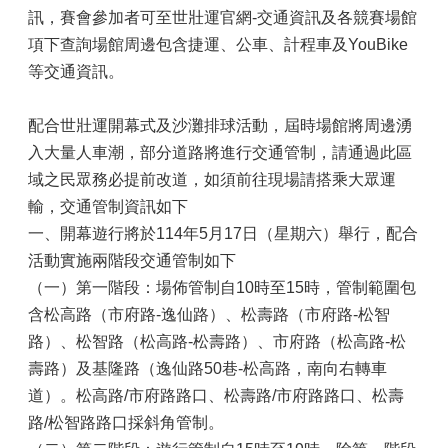
訊，賽會參加者可至世壯運官網-交通資訊及各競賽場館
項下查詢場館周邊包含捷運、公車、計程車及YouBike
等交通資訊。
配合世壯運開幕式及沙灘排球活動，屆時場館將周邊湧
入大量人車潮，部分道路將進行交通管制，請通過此區
域之民眾務必提前改道，如須前往現場請搭乘大眾運
輸，交通管制資訊如下
一、開幕遊行將於114年5月17日（星期六）舉行，配合
活動實施兩階段交通管制如下
（一）第一階段：場佈管制自10時至15時，管制範圍包
含松高路（市府路-逸仙路）、松壽路（市府路-松智
路）、松智路（松高路-松壽路）、市府路（松高路-松
壽路）及基隆路（逸仙路50巷-松高路，南向右轉車
道）。松高路/市府路路口、松壽路/市府路路口、松壽
路/松智路路口採斜角管制。