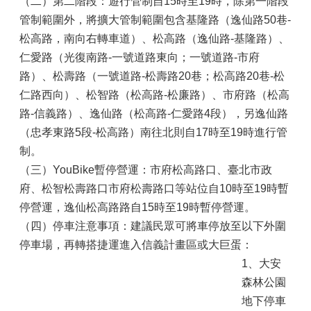
（二）第二階段：遊行管制自15時至19時，除第一階段
管制範圍外，將擴大管制範圍包含基隆路（逸仙路50巷-
松高路，南向右轉車道）、松高路（逸仙路-基隆路）、
仁愛路（光復南路-一號道路東向；一號道路-市府
路）、松壽路（一號道路-松壽路20巷；松高路20巷-松
仁路西向）、松智路（松高路-松廉路）、市府路（松高
路-信義路）、逸仙路（松高路-仁愛路4段），另逸仙路
（忠孝東路5段-松高路）南往北則自17時至19時進行管
制。
（三）YouBike暫停營運：市府松高路口、臺北市政
府、松智松壽路口市府松壽路口等站位自10時至19時暫
停營運，逸仙松高路路自15時至19時暫停營運。
（四）停車注意事項：建議民眾可將車停放至以下外圍
停車場，再轉搭捷運進入信義計畫區或大巨蛋：
1、大安
森林公園
地下停車