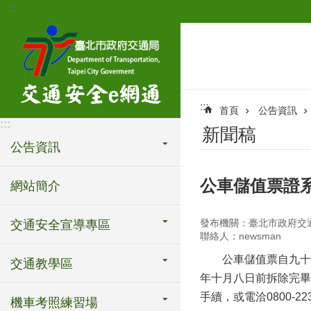
:::
跳到主要內容區塊
:::
首頁
公告資訊
:::
新聞稿
公告資訊
公車儲值票證
網站簡介
發布機關：臺北市政府交
交通安全宣導專區
聯絡人：newsman
公車儲值票自九十二
交通教學區
年十月八日前拆除完畢
手續，或電洽0800-
機車考照練習場