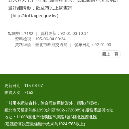
五六八六七）詢問詳細辦理情形。如欲瞭解本項管制計
畫詳細情形，歡迎市民上網查詢
（http://dot.taipei.gov.tw）
點閱數：
資料更新：92-01-03 10:14
7153
資料檢視：105-06-04 09:24
資料維護：臺北市政府交通局
發布日期：92-01-03
回上一頁
:::
更新日期
115-08-07
瀏覽人次
7153
「引用本網站資料，除合理使用情形外，應取得授權」
臺北市民當家熱線1999
(外縣市02-2720889)|
服務電話與地址
|
地址：11008臺北市信義區市府路1號6樓北區西北區
(建議螢幕設定最佳顯示效果為1024*768以上)