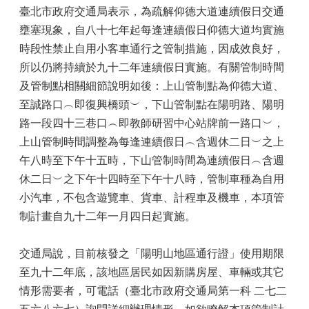
臺北市政府交通局表示，為疏解仰德大道連續假日交通
壅塞現象，自八十七年起每逢連續假日仰德大道均實施
時段性禁止自用小客車通行之管制措施，因成效良好，
所以仍將持續於九十二年連續假日實施。有關管制時間
及管制點相關細節說明如後：上山管制點為仰德大道、
至誠路口︵即復興橋頭︶，下山管制點在陽明路、陽明
路一段四十三巷口︵即教師研習中心站牌前一路口︶，
上山管制時間調整為每逢連續假日︵含週休二日︶之上
午八時至下午十五時，下山管制時間為連續假日︵含週
休二日︶之下午十四時至下午十八時，管制車種為自用
小汽車，不包含遊覽車、貨車、計程車及機車，本項管
制計畫自九十二年一月四日起實施。
交通局說，目前核發之「陽明山地區通行證」使用期限
至九十二年底，該地區居民如因新購房屋、車輛或其它
情形需要者，可電話（臺北市政府交通局第一科 二七二