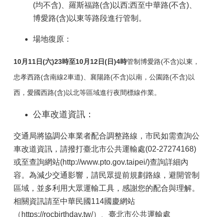
(均不含)、羅斯福路(含)以西;西至中華路(不含)、
博愛路(含)以東等路段進行管制。
場地復原：
10
月11日(六)23時至10月12日(日)4時
管制博愛路(不含)以東，
忠孝西路(含南線2車道)、襄陽路(不含)以南，公園路(不含)以
西，愛國西路(含)以北等區域進行夜間標線作業。
公車改道資訊：
交通局將協調公車業者配合調整路線，市民如需查詢公
車改道資訊，請撥打臺北市公共運輸處(02-27274168)
或至查詢網站(http://www.pto.gov.taipei/)查詢詳細內
容。為減少交通影響，請民眾提前規劃路線，避開管制
區域，並多利用大眾運輸工具，感謝您的配合與理解。
相關資訊請至中華民國114國慶網站
（https://rocbirthday.tw/）、臺北市公共運輸處