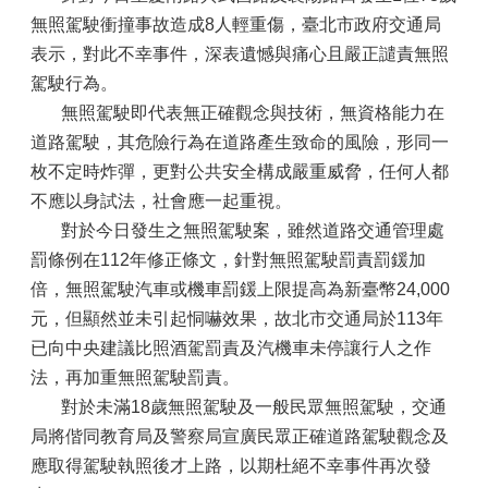
無照駕駛衝撞事故造成8人輕重傷，臺北市政府交通局
表示，對此不幸事件，深表遺憾與痛心且嚴正譴責無照
駕駛行為。
無照駕駛即代表無正確觀念與技術，無資格能力在
道路駕駛，其危險行為在道路產生致命的風險，形同一
枚不定時炸彈，更對公共安全構成嚴重威脅，任何人都
不應以身試法，社會應一起重視。
對於今日發生之無照駕駛案，雖然道路交通管理處
罰條例在112年修正條文，針對無照駕駛罰責罰鍰加
倍，無照駕駛汽車或機車罰鍰上限提高為新臺幣24,000
元，但顯然並未引起恫嚇效果，故北市交通局於113年
已向中央建議比照酒駕罰責及汽機車未停讓行人之作
法，再加重無照駕駛罰責。
對於未滿18歲無照駕駛及一般民眾無照駕駛，交通
局將偕同教育局及警察局宣廣民眾正確道路駕駛觀念及
應取得駕駛執照後才上路，以期杜絕不幸事件再次發