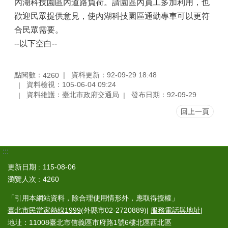
內湖科技園區內道路負荷。請園區內員工多加利用，也
歡迎民眾提供意見，使內湖科技園區通勤專車可以更符
合民眾需要。
--以下空白--
點閱數：
資料更新：92-09-29 18:48
4260
資料檢視：105-06-04 09:24
資料維護：臺北市政府交通局
發布日期：92-09-29
回上一頁
:::
更新日期
115-08-06
瀏覽人次
4260
「引用本網站資料，除合理使用情形外，應取得授權」
臺北市民當家熱線1999
(外縣市02-2720889)|
服務電話與地址
|
地址：11008臺北市信義區市府路1號6樓北區西北區