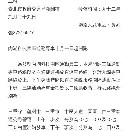
二科
臺北市政府交通局新聞稿 發佈時間：九十二年
九月二十九日
聯絡人及電話：黃武
強27256877
內湖科技園區通勤專車十月一日起開跑
為服務內湖科技園區通勤員工，本局開闢三條通勤
專車路線以及六條捷運接駁直達車路線，合計九線專車
路線於上、下午尖峰時間以直捷路線服務園區通勤族上
下班。三線通勤專車全程皆以二段票收費，行駛路線分
別為：
三重線：蘆洲市—三重市—市民大道—園區，由三重客
運公司營運，上午二班次，分別為０七：００及０七：
三０由蘆洲站發車；下午二班次，分別為一七：四０及