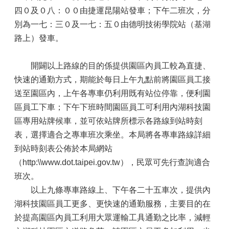
四０及０八：００由捷運昆陽站發車；下午二班次，分
別為一七：三０及一七：五０由德明技術學院站（基湖
路上）發車。
開闢以上路線的目的係提供園區內員工較為直捷、
快速的通勤方式，期能於每日上午九點前將園區員工接
送至園區內，上午各專車仍利用既有站位停靠，便利園
區員工下車；下午下班時間園區員工可利用內湖科技園
區專用站牌候車，並可依站牌所標示各路線到站時刻
表，選擇適合之專車班次乘坐。本局將各專車路線詳細
到站時刻表公佈於本局網站
（http:\\www.dot.taipei.gov.tw），民眾可先行查詢適合
班次。
以上九條專車路線上、下午各二十五車次，提供內
湖科技園區員工更多、更快速的通勤服務，主要目的在
於提高園區內員工利用大眾運輸工具通勤之比率，減輕