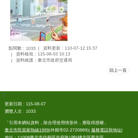
點閱數：
資料更新：110-07-12 15:37
1033
資料檢視：115-08-03 10:13
資料維護：臺北市政府交通局
回上一頁
:::
更新日期
115-08-07
瀏覽人次
1033
「引用本網站資料，除合理使用情形外，應取得授權」
臺北市民當家熱線1999
(外縣市02-2720889)|
服務電話與地址
|
地址：11008臺北市信義區市府路1號6樓北區西北區