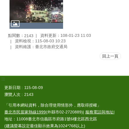
點閱數：
資料更新：108-01-23 11:03
2143
資料檢視：115-08-03 10:23
資料維護：臺北市政府交通局
回上一頁
:::
更新日期
115-08-09
瀏覽人次
2143
「引用本網站資料，除合理使用情形外，應取得授權」
臺北市民當家熱線1999
(外縣市02-2720889)|
服務電話與地址
|
地址：11008臺北市信義區市府路1號6樓北區西北區
(建議螢幕設定最佳顯示效果為1024*768以上)