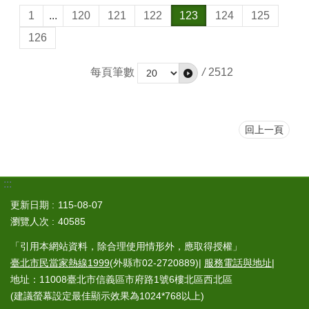
1
...
120
121
122
123
124
125
126
每頁筆數
/
2512
回上一頁
:::
更新日期
115-08-07
瀏覽人次
40585
「引用本網站資料，除合理使用情形外，應取得授權」
臺北市民當家熱線1999
(外縣市02-2720889)|
服務電話與地址
|
地址：11008臺北市信義區市府路1號6樓北區西北區
(建議螢幕設定最佳顯示效果為1024*768以上)