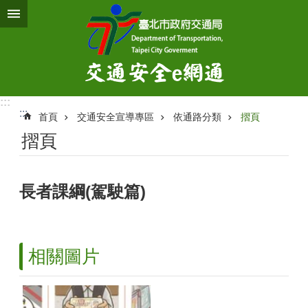
跳到主要內容區塊
:::
:::
首頁
交通安全宣導專區
依通路分類
摺頁
摺頁
長者課綱(駕駛篇)
相關圖片