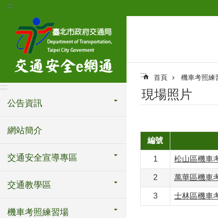
:::
跳到主要內容區塊
:::
首頁
機車考照練
:::
現場照片
公告資訊
網站簡介
編號
交通安全宣導專區
1
松山區機車
2
萬華區機車
交通教學區
3
士林區機車
機車考照練習場