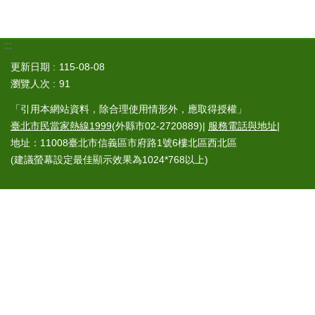
:::
更新日期
115-08-08
瀏覽人次
91
「引用本網站資料，除合理使用情形外，應取得授權」
臺北市民當家熱線1999
(外縣市02-2720889)|
服務電話與地址
|
地址：11008臺北市信義區市府路1號6樓北區西北區
(建議螢幕設定最佳顯示效果為1024*768以上)