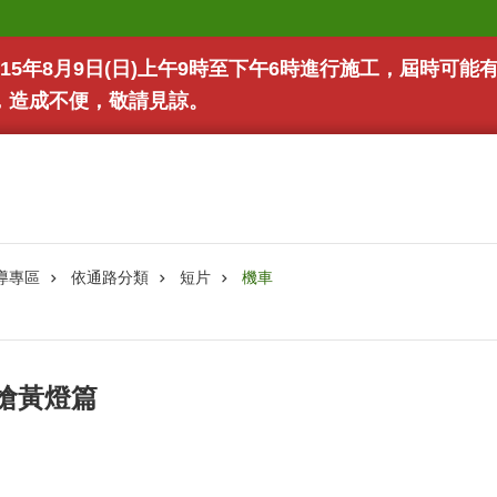
15年8月9日(日)上午9時至下午6時進行施工，屆時可
，造成不便，敬請見諒。
導專區
依通路分類
短片
機車
搶黃燈篇