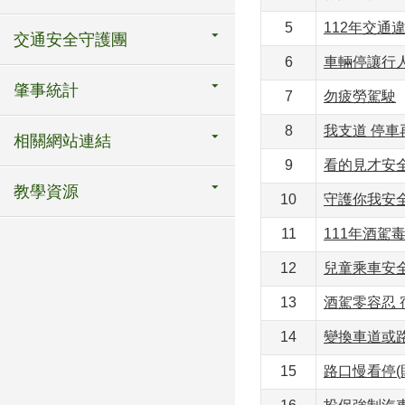
5
112年交通
交通安全守護團
6
車輛停讓行
肇事統計
7
勿疲勞駕駛
8
我支道 停車
相關網站連結
9
看的見才安
教學資源
10
守護你我安
11
111年酒駕
12
兒童乘車安
13
酒駕零容忍 
14
變換車道或
15
路口慢看停