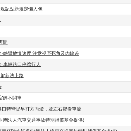
違規記點新規定懶人包
人
再開
全-轉彎放慢速度 注意視野死角及內輪差
全-車輛路口停讓行人
毒駕新法上路
全
宿醉不開車
路口轉彎提早打方向燈，並左右觀看車流
(財團法人汽車交通事故特別補償基金提供)