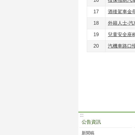
16
投保強制汽
17
酒後駕車金
18
外籍人士-汽
19
兒童安全座
20
汽機車路口
:::
公告資訊
新聞稿