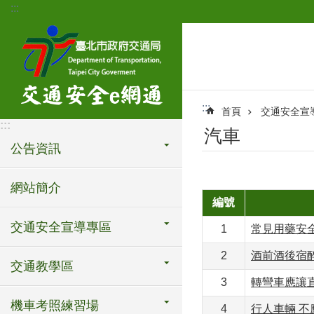
:::
跳到主要內容區塊
:::
首頁
交通安全宣
:::
汽車
公告資訊
網站簡介
編號
交通安全宣導專區
1
常見用藥安
2
酒前酒後宿
交通教學區
3
轉彎車應讓
機車考照練習場
4
行人車輛 不