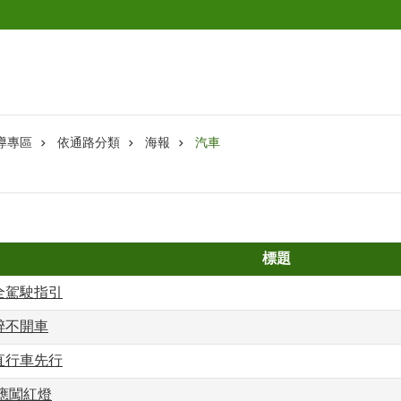
導專區
依通路分類
海報
汽車
標題
全駕駛指引
醉不開車
直行車先行
應闖紅燈